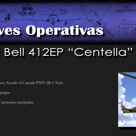
ney Aicraft of Canada PT6T-3B-1 Twin
spegue.
 personas equipadas