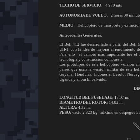
TECHO DE SERVICIO:
4.970 mts
AUTONOMIA DE VUELO:
2 horas 30 minut
MEDIO:
Helicóptero de transporte y extinció
Antecedentes Generales:
El Bell 412 fue desarrollado a partir del Bel
UH-1, con la idea de mejorar el rendimiento d
Para ello el cambio mas importante fue el r
tecnología y construcción compuesta.
Los prototipos de este helicóptero volaron e
paises que usan la versión militar de este h
Guyana, Honduras, Indonesia, Lesoto, Noruega,
Uganda y ahora El Salvador.
DI
LONGITUD DEL FUSELAJE:
17,07 m.
DIAMETRO DEL ROTOR:
14,02 m.
ALTURA:
4,32 m.
PESO:
vacío 2.823 kg; máximo en despegue 5.