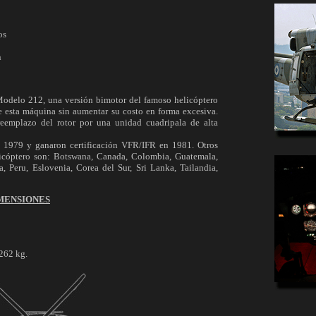
os
n
l Modelo 212, una versión bimotor del famoso helicóptero
e esta máquina sin aumentar su costo en forma excesiva.
eemplazo del rotor por una unidad cuadripala de alta
n 1979 y ganaron certificación VFR/IFR en 1981. Otros
elicóptero son: Botswana, Canada, Colombia, Guatemala,
 Peru, Eslovenia, Corea del Sur, Sri Lanka, Tailandia,
MENSIONES
262 kg.